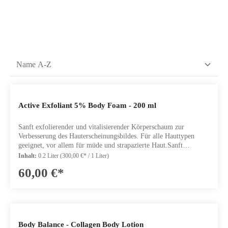
Active Exfoliant 5% Body Foam - 200 ml
Sanft exfolierender und vitalisierender Körperschaum zur
Verbesserung des Hauterscheinungsbildes. Für alle Hauttypen
geeignet, vor allem für müde und strapazierte Haut.Sanft
exfolierender und vitalisierender Körperschaum mit einem
Inhalt:
0.2 Liter
(300,00 €* / 1 Liter)
speziell abgestimmten Komplex aus Glycol-, Mandelsäure,
60,00 €*
Gluconolactone und Natriumlactat. Unterstützend wirken Prä- und
Probiotika sowie Enzyme, die auf sanfte Weise abgestorbene
Hautzellen entfernen. Natürliche Enzyme aus Papaya und Bacillus
Ferment helfen die abgestorbenen Hautzellen zu lockern und
oberﬂ ächlich abzutragen. Hautirritationen werden gelindert und
das Hautbild fühlt sich glatter und weicher an.Inhalt: 200 mL
Body Balance - Collagen Body Lotion