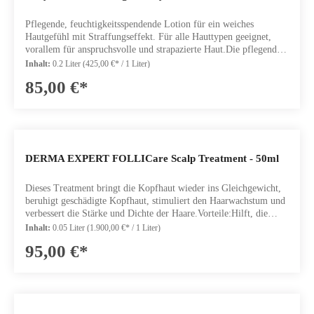
Pflegende, feuchtigkeitsspendende Lotion für ein weiches
Hautgefühl mit Straffungseffekt. Für alle Hauttypen geeignet,
vorallem für anspruchsvolle und strapazierte Haut.Die pflegende
Lotion spendet der Haut die tägliche Feuchtigkeit, die sie
Inhalt:
0.2 Liter
(425,00 €* / 1 Liter)
benötigt. Der hochwirksame QMS Neotec A15® Komplex sowie
85,00 €*
eine innovative Kombination aus natürlichen Ölen mit Muru-
Muru-Butter, Marulaöl und Sheabutter pflegt die Haut. Die
Lotion verleiht ein weiches und samtiges Hautgefühl. Ein
hochwirksamer, liposomal verkapselter Straffungskomplex stärkt
und strafft die Haut nachhaltig. Dieser Aufbau ist ideal für
anspruchsvolle und strapazierte Haut, die häufig unter einer
DERMA EXPERT FOLLICare Scalp Treatment - 50ml
gestörten Barrierefunktion leidet.Inhalt: 200mL
Dieses Treatment bringt die Kopfhaut wieder ins Gleichgewicht,
beruhigt geschädigte Kopfhaut, stimuliert den Haarwachstum und
verbessert die Stärke und Dichte der Haare.Vorteile:Hilft, die
Kopfhaut zu reparierenStärkt die Schutzbarriere der HautFördert
Inhalt:
0.05 Liter
(1.900,00 €* / 1 Liter)
das HaarwachstumWirkt Entzündungen und Rötungen
95,00 €*
entgegenNährt die Haarwurzel optimalHauptwirkstoffe:Neotech
A15: Liefert wichtige Nährstoffe und unterstützt die Gesundheit
der Haarfollikel. Bewahrt die Hydration, Elastizität und
strukturelle Integrität der Kopfhaut. Macht die Haarfollikel
widerstandsfähiger.Goldhirse-Komplex mit