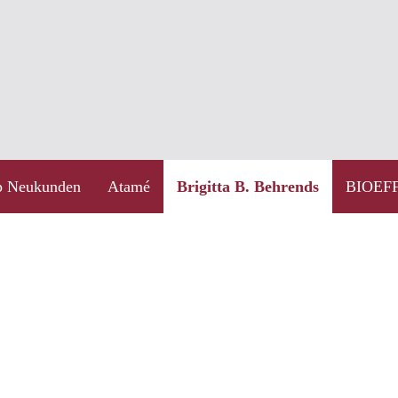
Brigitta B. Behrends
 Neukunden
Atamé
BIOEF