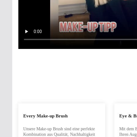
Produkt Anzahl: Gib den gewünschten
Produ
Every Make-up Brush
Eye & B
Unsere Make-up Brush sind eine perfekte
Mit dem E
Kombination aus Qualität, Nachhaltigkeit
Ihren Aug