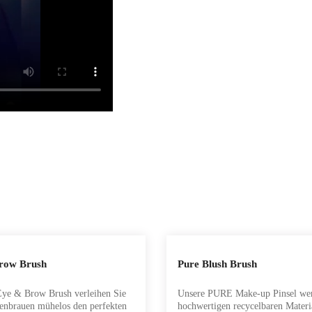
 Wert ein oder benutze die Schaltflächen, um 
kt Anzahl: Gib den gewünschten Wert ein oder
Produkt Anzahl: Gi
row Brush
Pure Blush Brush
ye & Brow Brush verleihen Sie
Unsere PURE Make-up Pinsel wer
enbrauen mühelos den perfekten
hochwertigen recycelbaren Materi