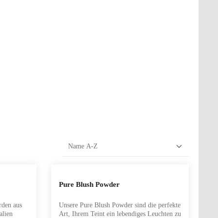
die Anzahl zu erhöhen oder zu reduzieren.
 benutze die Schaltflächen, um die Anzahl zu
b den gewünschten Wert ein oder benutze die 
Pure Blush Powder
Optionen wählen
den aus
Unsere Pure Blush Powder sind die perfekte
alien
Art, Ihrem Teint ein lebendiges Leuchten zu