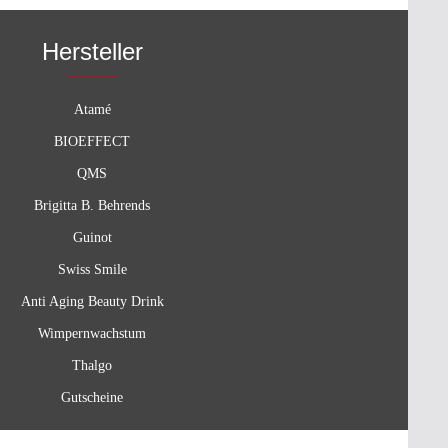
diesen Ton sogar als Lidschatten
npartie
verwenden, um Ihre Augen zum Strahlen zu
solut
Hersteller
bringen. Und für einen zusätzlichen Hauch
von Farbe können Sie ein Tupfen auf Ihre
up auf das
Lippenpflege-Creme geben, um Ihren
e dieses
Lippen einen subtilen Farbakzent zu
ner, indem
Atamé
verleihen. Erleben Sie die natürliche
Brush
Eleganz von „Pure Blush Powder browny"
BIOEFFECT
tragen.
und verleihen Sie Ihrem Teint einen
etonen Sie
QMS
frischen, lebendigen Glanz.„Pure Blush
d das ist
Powder peach" ist ein zarter Aprikosenton,
re Shadow
Brigitta B. Behrends
der hervorragend für helle bis mittlere
uenpuder,
Hauttöne geeignet ist. Mit seiner sanften
te Ihrer
Guinot
Farbe verleihen Sie Ihrem Teint einen
den Sie
natürlichen Glanz und betonen gleichzeitig
uder
Swiss Smile
Ihre Gesichtszüge auf subtile Weise.
ekt zu
Verleihen Sie Ihrem Make-up einen frischen
Anti Aging Beauty Drink
wder
Touch und erwecken Sie Ihre Wangen zum
Produkt
Wimpernwachstum
Leben mit „Pure Blush Powder peach".
le
„Pure Blush Powder rose" ist ein zarter
des Augen-
Thalgo
Roseton, der besonders gut zu heller bis
e Magie
mittlerer Haut passt. Mit seiner sanften
en Sie
Gutscheine
Farbe betonen Sie Ihre natürliche Schönheit
und verleihen Ihrem Teint einen
der
bezaubernden Touch. Verwandeln Sie Ihr