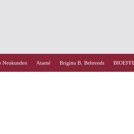
 Neukunden
Atamé
Brigitta B. Behrends
BIOEFF