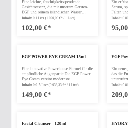
Eine leichte, feuchtigkeitsspendende
Ein erfris
Kur in einer neuen Umverpackung
ein frische
Gesichtsessenz, die mit unserem Gersten-
Serum, spe
erhältlich.Dieses Serum mit
Power Cre
EGF und reinem isländischen Wasser
Falten un
Dreifachwirkung ist unsere effektivste
€ 61,50 Intensive Anti-Aging-Creme, die
angereichert ist, bereitet die Haut perfekt
mit einer
Formel von und das erste
Feuchtigke
Inhalt:
0.1 Liter
(1.020,00 €* / 1 Liter)
Inhalt:
0.0
auf jedes nachfolgende Serum oder jede
EGF wiede
Hautpflegeprodukt, das drei verschiedene,
und für ei
102,00 €*
95,00
Creme vor. Die wässrige Mikroumgebung
Gerste ist
pflanzliche Signalproteine enthält, die in
sorgt. Ihre Vorteile Komplettpflege-Set für
verbessert die Aufnahme und Wirksamkeit
hautverjün
Gerste produziert werden:Gersten-EGF:–
Gesicht und Augen Redu
für eine jugendlich und gesund strahlende
Kollagenp
Ein feuchtigkeitsbindendes und
Linien und Falten Stär
Haut.Eine Essenz wird oft als
und wesent
hautverjüngendes Signalprotein, das erste
und spendet t
Wunderwasser bezeichnet, und die Wirkung
glatter, g
seiner Art, das von BIOEFFECT-
Texturen,
unserer EGF Essence wird dich begeistern.
Vergiss ni
Wissenschaftlern in Gerstenpflanzen
Produkt Anzahl: Gib den gewünschten
Produ
EGF POWER EYE CREAM 15ml
EGF Pow
Diese leichte Formel zieht schnell in die
ergänzen,
hergestellt wird. Gersten-EGF fördert die
Haut ein, indem sie Glycerin an die Haut
maximiere
Wasserspeicherung und reduziert den
Eine innovative Powerhouse-Formel für die
Ein neues
abgibt, Feuchtigkeit anzieht und ein
erfrischen
Feuchtigkeitsverlust der Haut. Ein erhöhter
empfindliche Augenpartie.Die EGF Power
das die Fu
hydratisiertes Umfeld schafft, das die
das spezie
Feuchtigkeitsgehalt trägt dazu bei, die
Eye Cream vereint modernste
unterstüt
Aufnahme und Wirksamkeit unseres
Konzentra
Hautdicke zu erhalten und die Erscheinung
Biotechnologie und hochwirksame
strahlen l
Gersten-EGF verbessert. Die Essence ist ein
wurde, um
der Tiefe von Falten zu mindern.
Inhalt:
0.015 Liter
(9.933,33 €* / 1 Liter)
Inhalt:
0.0
Inhaltsstoffe, um deine Augenpartie zu
Zeichen d
besonders vielseitiges Produkt, die einen
Krähenfüß
Gleichzeitig unterstützt EGF aus Gerste die
149,00 €*
209,0
verwandeln. Die Formel der neuen
Hyperpigm
feuchtigkeitsspendenden Toner, ein
entgegenz
natürliche Kollagenproduktion der Haut,
Augencreme trägt dazu bei, den vielfältigen
entgegenw
nährendes Beautywasser und ein
mit Hyalu
um die Hautdichte sichtbar zu verbessern
Zeichen der Hautalterung rund um die
mit nur 12
ultraleichtes Serum kombiniert und die
Wasser in 
und das Auftreten feiner Linien und Falten
empfindliche Augenpartie
einzigart
Haut gesund und jugendlich strahlen
mehr Feuch
zu minimieren.Gerste IL-1a:Ein
entgegenzuwirken. So hilft die EGF Power
ein stärke
lässt.WirkungRehydriert & füllt den
glatter un
Signalprotein, das dazu beiträgt, die
Eye Cream, die Erscheinung feiner Linien
Hautbarrie
Feuchtigkeitshaushalt der Haut aufBereitet
Gersten-E
Hautstruktur zu verbessern und ihre
Produkt Anzahl: Gib den gewünschten
Facial Cleanser - 120ml
HYDRAT
und Falten, Augenringe, Schwellungen und
und NAG.
die Haut auf nachfolgende Seren und
verfügt ü
natürliche Festigkeit zu erhalten.Gersten-