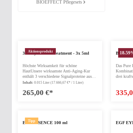
BIOEFFECT Pflegesets
Aktionsprodukt
18.59
Produkt Anzahl: Gib den gewünschten
Produ
30 Day Power Treatment - 3x 5ml
BIOEFFE
Höchste Wirksamkeit für schöne
Das Pure P
HautUnsere wirksamste Anti-Aging-Kur
Kombinati
enthält 3 verschiedene Signalproteine aus
drei kraf
Gerste, um den wichtigsten, sichtbaren
Set. Dieses Set beinhaltet EGF Power
Inhalt:
0.015 Liter
(17.666,67 €* / 1 Liter)
Zeichen der Hautalterung
Serum (15
265,00 €*
335,
entgegenzuwirken: wie Falten, Trockenheit,
205,- Hochkonzentriertes Serum mit
Verlust von Festigkeit und einem
patentier
ungleichmäßigen Teint. Verwandle mit
Hauterneu
diesem hochkonzentrierten Treatment dein
verbesser
Hautbild in nur 30 Tagen in eine festere,
reduziert. EGF Power Eye Cream (15 ml,
glattere und praller strahlende Haut -
Originalgröße)
Tipp
Produkt Anzahl: Gib den gewünschten
Produ
EGF ESSENCE 100 ml
EGF EY
zusätzlich zu deiner regulären Anti-Aging-
Augenpfle
Pflegeroutine. Ab sofort ist die 30-Tage-
Schwellun