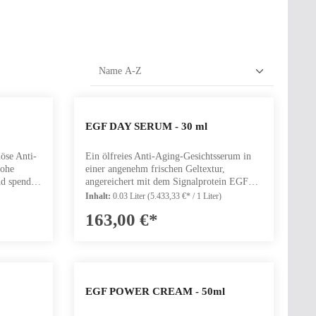
die Anzahl zu erhöhen oder zu reduzieren.
 benutze die Schaltflächen, um die Anzahl zu
b den gewünschten Wert ein oder benutze die 
Produkt Anzahl: Gib den gewünsc
EGF DAY SERUM - 30 ml
iöse Anti-
Ein ölfreies Anti-Aging-Gesichtsserum in
hohe
einer angenehm frischen Geltextur,
d spendet
angereichert mit dem Signalprotein EGF
schenkt
aus Gerste. Das Tagesserum wurde für die
Inhalt:
0.03 Liter
(5.433,33 €* / 1 Liter)
raffere und
tägliche Anwendung entwickelt, um der
163,00 €*
 8 reinen
Haut mit reinen Inhaltsstoffen Feuchtigkeit
n, um
und ein jugendliches Aussehen zu schenken.
d die
Es eignet sich ideal als Grundlage unter
dem Make-up, da es der Haut ein
gleichmäßiges, seidiges Finish verleiht.
atürlich
Unser Gersten-EGF ist ein
die Anzahl zu erhöhen oder zu reduzieren.
 benutze die Schaltflächen, um die Anzahl zu
b den gewünschten Wert ein oder benutze die 
Produkt Anzahl: Gib den gewünsc
EGF POWER CREAM - 50ml
ndisches
feuchtigkeitsbindendes und
hautverjüngendes Protein, das die natürliche