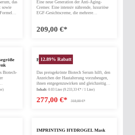
serum, das
Eine neue Generation der Anti-Aging-
n
Kollagenproduktion der Haut unterstützt
t sowie
Cremes: Eine intensiv nährende, luxuriöse
r lang
und die Haut glatt, gesund und jugendlich
 Formel
EGF-Gesichtscreme, die mehrere
rlassen ein
strahlen lässt.Wirkung:Bis zu 144%
n-EGF,
Funktionen erfüllen kann - gegen Falten,
ere dieses
Erhöhung des Feuchtigkeitsgehalts der
ronsäure,
Altersflecken, Verlust von Festigkeit und
GF aus
Haut*Bis zu 49% Rückgang der
209,00 €*
tensiv mit
Dichte sowie gegen Trockenheit. Die
Faltenbildung*Mindert die Erscheinung von
riere
wirksame Formel enthält reine und
Falten und feinen LinienVerbessert den
on
pflanzliche Anti-Aging-Inhaltsstoffe,
indern,
Teint und gleicht den Hautton ausSeidig-
 nicht
darunter unser Gersten-EGF und das neue
essern,
glattes Finish, perfekt unter Make-upFür
ein und
Gersten-Beta-Glucan.Diese innovative
n und eine
alle Hauttypen geeignetNur 10
gte
Gesichtscreme kombiniert nährende
 Haut zu
InhaltsstoffeFrei von Öl, Alkohol,
12.89
%
Rabatt
die Anzahl zu erhöhen oder zu reduzieren.
 benutze die Schaltflächen, um die Anzahl zu
b den gewünschten Wert ein oder benutze die 
Produkt Anzahl: Gib den gewünsc
segröße
EGF Serum 30ml
uchtigkeit
Eigenschaften mit einem starken Anti-
e
Duftstoffen, Parabenen und
enk
genHilft,
Aging-Effekt. Diese neue EGF-Creme
bar
GlutenHypoallergen*Interne
s Biotech-
Das preisgekrönte Biotech Serum hilft, den
t
enthält eine wirksame Formel aus reinen
utHilft,
wissenschaftliche Wirksamkeitsstudie mit
er
Anzeichen der Hautalterung vorzubeugen,
essert die
Anti-Aging-Wirkstoffen und wurde
dem VISIA Hautanalysesystem, bei der die
ihnen entgegenzuwirken und gleichzeitig
Schützt
entwickelt, um vielen Faktoren der
 sofort
Teilnehmer:innen das EGF Day Serum 3
g den
den Feuchtigkeitsgehalt der Haut zu
ativem
Hautalterung entgegenzuwirken und den
r 8
Monate lang zweimal täglich
er)
Inhalt:
0.03 Liter
(9.233,33 €* / 1 Liter)
rhöhen.
erhöhen.Das Serum enthält nur 7 reine
nd festere
Teint jugendlicher strahlen zu lassen. Für
anwendeten.Kombiniere mit:■ EGF Essence
277,00 €*
ltsstoffe,
Inhaltsstoffe, darunter unseren
auch für
die EGF POWER CREAM haben wir einen
- ist von der asiatischen Hautpflege
318,00 €*
n,
charakteristischen Gersten-EGF (Epidermal
, Parfüm,
einzigartigen Wirkkomplex aus Gersten-
it:■
inspiriert, die diese "Wunderwässer"
ermal
Growth Factor), ein regenerierendes
ombiniere
EGF, Beta-Glucan aus Gerste, Niacinamid
s Peeling
verwendet, um die Haut mit Feuchtigkeit zu
ndes und
Signalprotein, das hilft, die natürliche
ärendes
und dem multifunktionalen Pflanzenextrakt
mahlenen
versorgen und sie auf die Aufnahme eines
ein, das
Kollagenproduktion der Haut zu
 und
Oridonin, einem verborgenen Juwel in der
ignet sich
Serums vorzubereiten.■ Hydrogel Mask –
t zu
unterstützen, damit die Haut glatt und
ch ein
Welt der Hautpflege, entwickelt. Diese
htshaut,
schenkt einen intensiven Feuchtigkeitsboost
die Anzahl zu erhöhen oder zu reduzieren.
b den gewünschten Wert ein oder benutze die 
IMPRINTING HYDROGEL Mask
produktion
gesund strahlt.Frei von Parfüm, Ölen und
önnen
erstaunlichen Inhaltsstoffe wirken in
rden, um
und maximiert die Wirkung unserer Seren