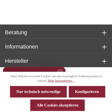
Beratung
Informationen
Hersteller
−
SOMMERAKTION
Diese Website verwendet Cookies, um eine bestmögliche Erfahrung bieten zu
20%
können.
Mehr Informationen ...
Nur technisch notwendige
Konfigurieren
auf alle
* Alle Preise inkl. gesetzl. Mehrwertsteuer zzgl.
Versandkosten
und ggf.
Kosmetikprodukte
Nachnahmegebühren, wenn nicht anders angegeben.
Alle Cookies akzeptieren
Rabatt wird im Warenkorb abgezogen
© 2026 Kosmetikshop Gabi Leunig - with
by
Zenit Design