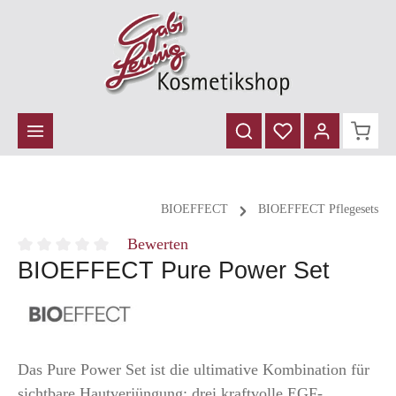
inhalt springen
BIOEFFECT
BIOEFFECT Pflegesets
Bewerten
BIOEFFECT Pure Power Set
Durchschnittliche Bewertung von 0 von 5 Sternen
Das Pure Power Set ist die ultimative Kombination für
sichtbare Hautverjüngung: drei kraftvolle EGF-